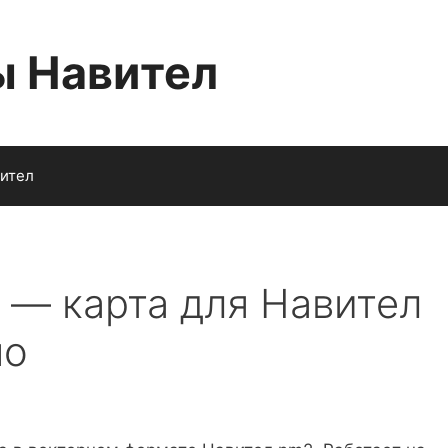
ы Навител
вител
 — карта для Навител
но