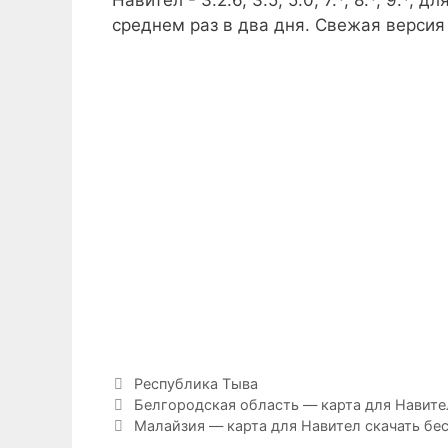
Навител - 3.2.6, 3.5, 5.0, 7.*, 8.*, 9.*
среднем раз в два дня. Свежая версия
Рубрики
Республика Тыва
Навигация
Белгородская область — карта для Навите
записи
Малайзия — карта для Навител скачать бе