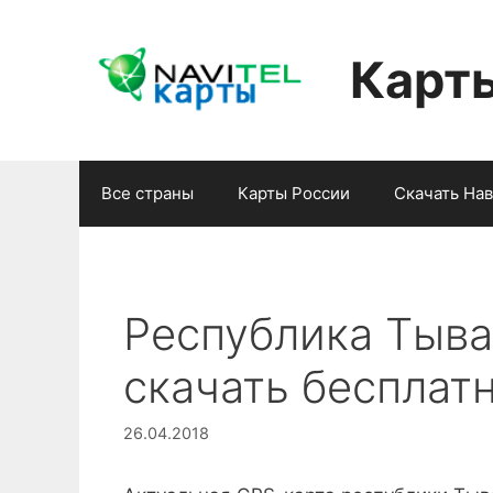
Перейти
к
Карт
содержимому
Все страны
Карты России
Скачать На
Республика Тыва
скачать бесплат
26.04.2018