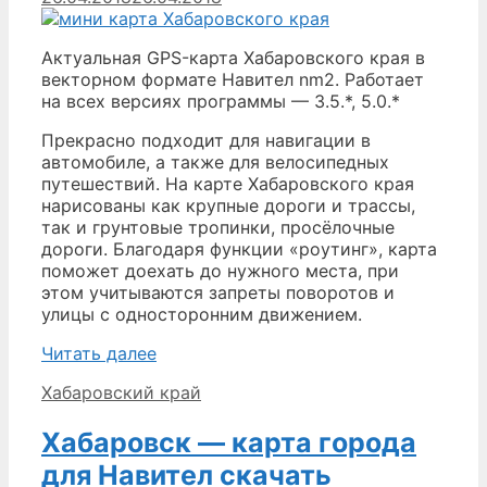
Актуальная GPS-карта Хабаровского края в
векторном формате Навител nm2. Работает
на всех версиях программы — 3.5.*, 5.0.*
Прекрасно подходит для навигации в
автомобиле, а также для велосипедных
путешествий. На карте Хабаровского края
нарисованы как крупные дороги и трассы,
так и грунтовые тропинки, просёлочные
дороги. Благодаря функции «роутинг», карта
поможет доехать до нужного места, при
этом учитываются запреты поворотов и
улицы с односторонним движением.
Хабаровский
Читать далее
край
Рубрики
Хабаровский край
—
карта
Хабаровск — карта города
для
Навител
для Навител скачать
скачать