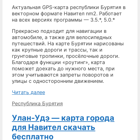
Актуальная GPS-карта республики Бурятия в
векторном формате Навител nm2. Работает
на всех версиях программы — 3.5.*, 5.0.*
Прекрасно подходит для навигации в
автомобиле, а также для велосипедных
путешествий. На карте Бурятии нарисованы
как крупные дороги и трассы, так и
грунтовые тропинки, просёлочные дороги.
Благодаря функции «роутинг», карта
поможет доехать до нужного места, при
этом учитываются запреты поворотов и
улицы с односторонним движением.
Бурятия
Читать далее
—
Рубрики
Республика Бурятия
карта
для
Улан-Удэ — карта города
Навител
скачать
для Навител скачать
бесплатно
бесплатно