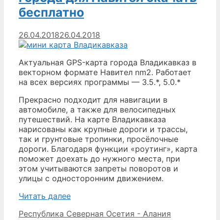
для
бесплатно
Навител
скачать
бесплатно
26.04.2018
26.04.2018
Актуальная GPS-карта города Владикавказ в
векторном формате Навител nm2. Работает
на всех версиях программы — 3.5.*, 5.0.*
Прекрасно подходит для навигации в
автомобиле, а также для велосипедных
путешествий. На карте Владикавказа
нарисованы как крупные дороги и трассы,
так и грунтовые тропинки, просёлочные
дороги. Благодаря функции «роутинг», карта
поможет доехать до нужного места, при
этом учитываются запреты поворотов и
улицы с односторонним движением.
Владикавказ
Читать далее
—
Рубрики
Республика Северная Осетия - Алания
карта