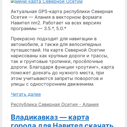
Актуальная GPS-карта республики Северная
Осетия — Алания в векторном формате
Навител nm2. Работает на всех версиях
программы — 3.5.*, 5.0.*
Прекрасно подходит для навигации в
автомобиле, а также для велосипедных
путешествий. На карте Северной Осетии
нарисованы как крупные дороги и трассы,
так и грунтовые тропинки, просёлочные
дороги. Благодаря функции «роутинг», карта
поможет доехать до нужного места, при
этом учитываются запреты поворотов и
улицы с односторонним движением.
Северная
Читать далее
Осетия
Рубрики
Республика Северная Осетия - Алания
—
Алания
Владикавказ — карта
—
карта
города для Навител скачать