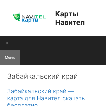
Перейти
к
Карты
содержимому
Навител
Меню
Забайкальский край
Забайкальский край —
карта для Навител скачать
бесплатно