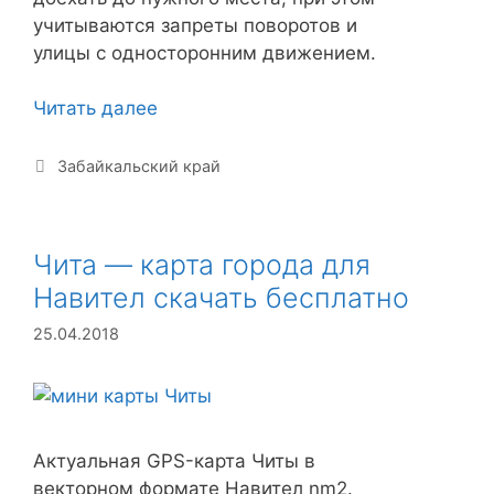
учитываются запреты поворотов и
улицы с односторонним движением.
Забайкальский
Читать далее
край
—
Рубрики
Забайкальский край
карта
для
Навител
Чита — карта города для
скачать
Навител скачать бесплатно
бесплатно
25.04.2018
Актуальная GPS-карта Читы в
векторном формате Навител nm2.