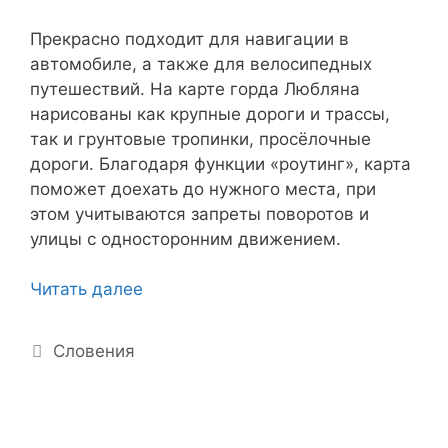
Прекрасно подходит для навигации в
автомобиле, а также для велосипедных
путешествий. На карте горда Любляна
нарисованы как крупные дороги и трассы,
так и грунтовые тропинки, просёлочные
дороги. Благодаря функции «роутинг», карта
поможет доехать до нужного места, при
этом учитываются запреты поворотов и
улицы с односторонним движением.
Любляна
Читать далее
—
карта
Рубрики
Словения
города
для
Навител
скачать